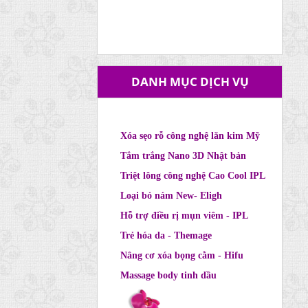
DANH MỤC DỊCH VỤ
Xóa sẹo rỗ công nghệ lăn kim Mỹ
Tắm trắng Nano 3D Nhật bản
Triệt lông công nghệ Cao Cool IPL
Loại bỏ nám New- Eligh
Hỗ trợ điều rị mụn viêm - IPL
Trẻ hóa da - Themage
Nâng cơ xóa bọng cằm - Hifu
Massage body tinh dầu