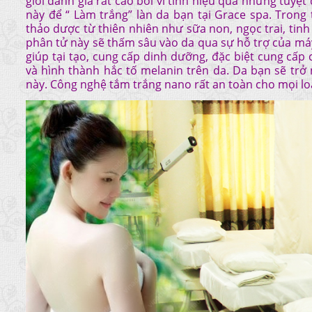
giới đánh giá rất cao bởi vì tính hiệu quả nhưng tuyệ
này để “ Làm trắng” làn da bạn tại Grace spa. Tron
thảo dược từ thiên nhiên như sữa non, ngọc trai, tinh
phân tử này sẽ thấm sâu vào da qua sự hỗ trợ của máy 
giúp tại tạo, cung cấp dinh dưỡng, đặc biệt cung cấp
và hình thành hắc tố melanin trên da. Da bạn sẽ tr
này. Công nghệ tắm trắng nano rất an toàn cho mọi l