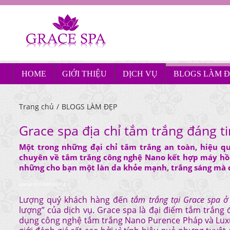
HOME
GIỚI THIỆU
DỊCH VỤ
BLOGS LÀM Đ
Trang chủ
/
BLOGS LÀM ĐẸP
Grace spa địa chỉ tắm trắng đáng t
Một trong những đại chỉ tắm trắng an toàn, hiệu qu
chuyên về tắm trắng công nghệ Nano kết hợp máy hồn
những cho bạn một làn da khỏe mạnh, trắng sáng mà c
spa uy tín ở bình dương
Lượng quý khách hàng đến
tắm trắng tại Grace spa 
lượng” của dịch vụ. Grace spa là đại điểm tắm trắng đ
dụng công nghệ tắm trắng Nano Purence Pháp và Luxur