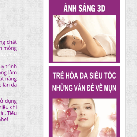
ng chất
làm mỏng
uy tín ở
uy trình
ông làm
bắt nắng
e làn da
sử dụng
hiều chi
ài. Tiếu
nhe!
spa uy