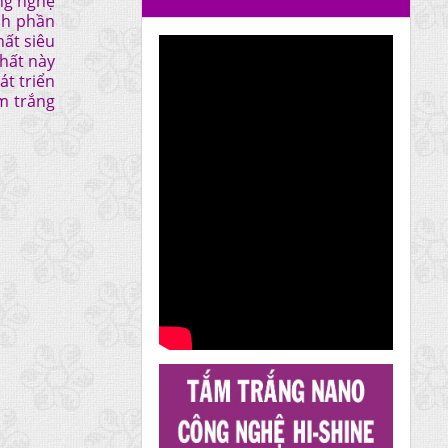
ông nghệ
nh phần
hất siêu
chất này
át triển
m trắng