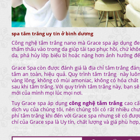
spa tắm trắng uy tín ở bình dương
Công nghệ tắm trắng nano mà Grace spa áp dụng đe
thẩm thấu vào trong da giúp tái tạo phục hồi, chứ khô
da, phá hủy lớp biểu bì hoặc nặng hơn ảnh hưởng đến
bình dương
Grace Spa còn được đánh giá là địa chỉ tắm trắng đán
tắm an toàn, hiệu quả. Quy trình tắm trắng này luô
vàng lông, không có mùi amoniac, không có hóa chất l
sau khi tắm trắng. Với quy trình tắm trắng này, bạn sẽ
mới của mình mọi lúc mọi nơi.
spa uy tín ở bình dươ
Tuy Grace spa áp dụng
công nghệ tắm trắng
cao cấ
dịch vụ của chúng tôi, nên chúng tôi có rất nhiều chư
phí tắm trắng khi đến với Grace spa nhưng sẽ có được
chí của Grace spa là Uy tín, chất lượng và giá phù hợp
tín ở bình dương