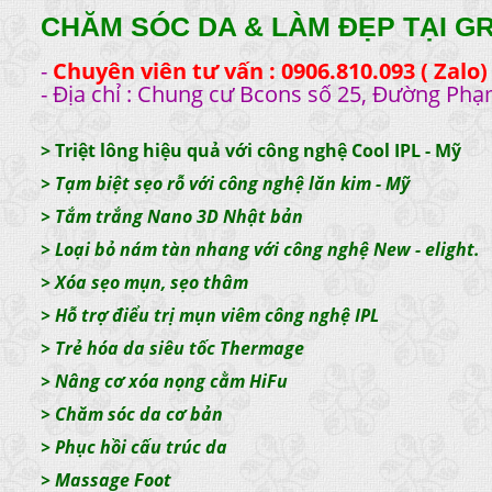
CHĂM SÓC DA & LÀM ĐẸP TẠI G
-
Chuyên viên tư vấn : 0906.810.093 ( Zalo)
- Địa chỉ : Chung cư Bcons số 25, Đường Phạ
>
Triệt lông hiệu quả với công nghệ Cool IPL - Mỹ
> Tạm biệt sẹo rỗ với công nghệ lăn kim - Mỹ
>
Tắm trắng Nano 3D Nhật bản
>
Loại bỏ nám tàn nhang với công nghệ New - elight.
>
Xóa sẹo mụn, sẹo thâm
>
Hỗ trợ điểu trị mụn viêm công nghệ IPL
>
Trẻ hóa da siêu tốc Thermage
>
Nâng cơ xóa nọng cằm HiFu
>
Chăm sóc da cơ bản
>
Phục hồi cấu trúc da
>
Massage Foot