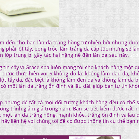
m đến cho bạn làn da trắng hồng tự nhiên bởi những dưỡ
ng phải lột tẩy, bong tróc, làm trắng da cấp tốc nhưng sẽ 
 lớp trung bì gây tác hại nặng nề đến làn da sau này.
spa 
g tin cậy vì Grace spa luôn mang tới cho khách hàng một q
n được thực hiện với 6 không đó là: không làm đau da, kh
ột tẩy da, đặc biệt là không làm đen da và không làm da 
 có một làn da trắng ổn định và lâu dài, giúp bạn tự tin kho
p nhưng để tất cả mọi đối tượng khách hàng đều có thể 
ơng trình giảm giá trong năm. Bạn sẽ tiết kiệm được rất n
 một làn da trắng hồng, mạnh khỏe, trắng ổn định và lâu d
, hãy liên hệ với chúng tôi để có được thông tin cụ thể bạn 