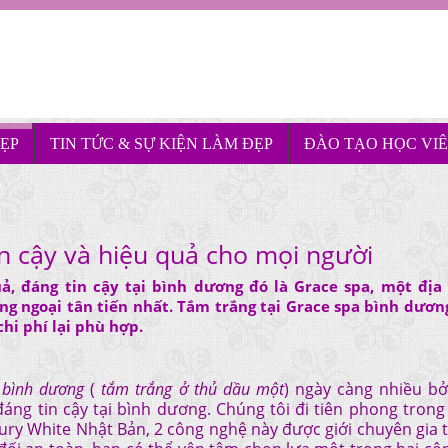
ẸP
TIN TỨC & SỰ KIỆN LÀM ĐẸP
ĐÀO TẠO HỌC VI
in cậy và hiệu quả cho mọi người
ả, đáng tin cậy tại bình dương đó là Grace spa, một địa 
g ngoại tân tiến nhất. Tắm trắng tại Grace spa bình dươn
hi phí lại phù hợp.
ở bình dương
(
tắm trắng ở thủ dầu một
) ngày càng nhiều bở
áng tin cậy tại bình dương. Chúng tôi đi tiên phong trong
y White Nhật Bản, 2 công nghệ này được giới chuyên gia t