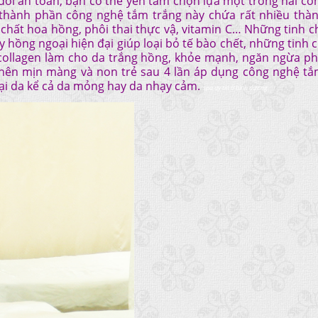
t đối an toàn, bạn có thể yên tâm chọn lựa một trong hai c
g thành phần công nghệ tắm trắng này chứa rất nhiều thà
 chất hoa hồng, phôi thai thực vậ, vitamin C… Những tinh c
hồng ngoại hiện đại giúp loại bỏ tế bào chết, những tinh 
 collagen làm cho da trắng hồng, khỏe mạnh, ngăn ngừa ph
ở nên mịn màng và non trẻ sau 4 lần áp dụng công nghệ tắ
oại da kể cả da mỏng hay da nhạy cảm.
spa uy tín ở bình dương