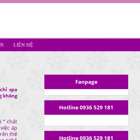
ÊN
LIÊN HỆ
Fanpage
chỉ spa
g không
Hotline 0936 529 181
i “ chất
 việc áp
rên thế
Hotline 0936 529 181