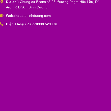
Địa chỉ:
Chung cư Bcons số 25, Đường Phạm Hữu Lầu, Dĩ
An, TP. Dĩ An, Bình Dương
Website:
spabinhduong.com
Điện Thoại / Zalo:
0938.529.181