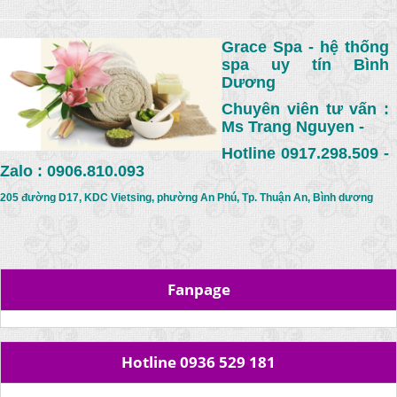
Grace Spa - hệ thống
spa uy tín Bình
Dương
Chuyên viên tư vấn :
Ms Trang Nguyen -
Hotline 0917.298.509 -
Zalo : 0906.810.093
205 đường D17, KDC Vietsing, phường An Phú, Tp. Thuận An, Bình dương
Fanpage
Hotline 0936 529 181