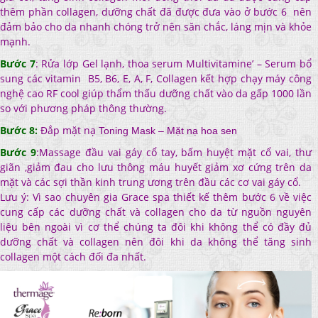
thêm phần collagen, dưỡng chất đã được đưa vào ở bước 6 nên
đảm bảo cho da nhanh chóng trở nên săn chắc, láng mịn và khỏe
mạnh.
Bước 7
:
Rửa lớp Gel lạnh, t
hoa serum
Multivitamine’ – Serum bổ
sung các vitam
in B5, B6, E, A, F, Collagen kết hợp chạy máy công
nghệ cao RF cool giúp thẩm thấu dưỡng chất vào da gấp 1000 lần
so với phương pháp thông thường.
Bước 8:
Đắp mặt nạ
Toning Mask – Mặt nạ hoa sen
Bước 9
:Massage đầu vai gáy cổ tay, bấm huyệt mặt cổ vai, thư
giãn ,giảm đau cho lưu thông máu huyết giảm xơ cứng trên da
mặt và các sợi thần kinh trung ương trên đầu các cơ vai gáy cổ.
Lưu ý: Vì sao chuyên gia Grace spa thiết kế thêm bước 6 về việc
cung cấp các dưỡng chất và collagen cho da từ nguồn nguyên
liệu bên ngoài vì cơ thể chúng ta đôi khi không thể có đầy đủ
dưỡng chất và collagen nên đôi khi da không thể tăng sinh
collagen một cách đối đa nhất.