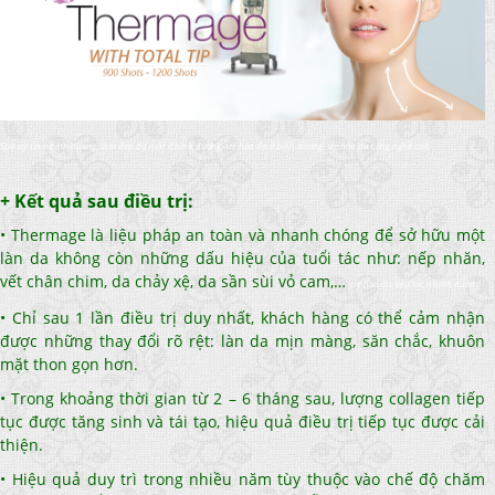
Spa uy tin o binh duong, làm đep da mặt ở bình dương, trẻ hóa da ở bình dương, trẻ hóa da công nghệ cao
+ Kết quả sau điều trị:
• Thermage là liệu pháp an toàn và nhanh chóng để sở hữu một
làn da không còn những dấu hiệu của tuổi tác như: nếp nhăn,
vết chân chim, da chảy xệ, da sần sùi vỏ cam,…
tre hoa da sieu toc o binh duong
• Chỉ sau 1 lần điều trị duy nhất, khách hàng có thể cảm nhận
được những thay đổi rõ rệt: làn da mịn màng, săn chắc, khuôn
mặt thon gọn hơn.
• Trong khoảng thời gian từ 2 – 6 tháng sau, lượng collagen tiếp
tục được tăng sinh và tái tạo, hiệu quả điều trị tiếp tục được cải
thiện.
• Hiệu quả duy trì trong nhiều năm tùy thuộc vào chế độ chăm