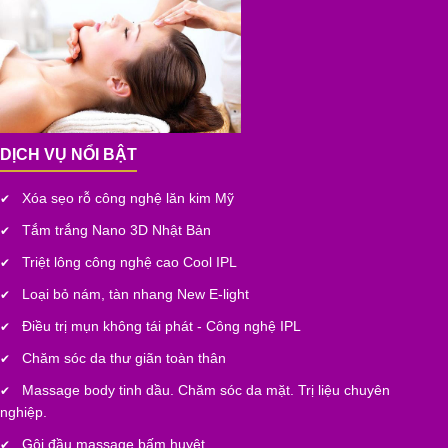
DỊCH VỤ NỔI BẬT
Xóa sẹo rỗ công nghệ lăn kim Mỹ
✔
Tắm trắng Nano 3D Nhật Bản
✔
Triệt lông công nghệ cao Cool IPL
✔
Loại bỏ nám, tàn nhang New E-light
✔
Điều trị mụn không tái phát - Công nghệ IPL
✔
Chăm sóc da thư giãn toàn thân
✔
Massage body tinh dầu. Chăm sóc da mặt. Trị liệu chuyên
✔
nghiệp.
Gội đầu massage bấm huyệt
✔