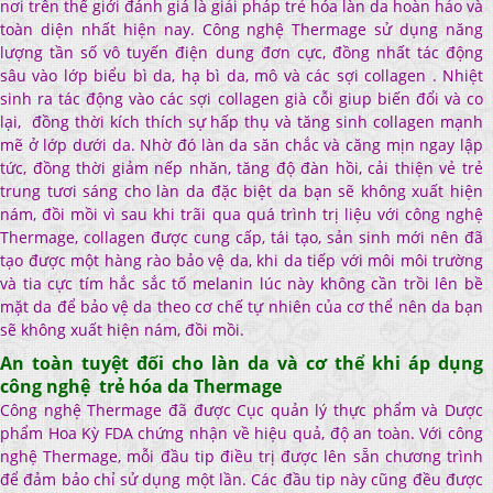
nơi trên thế giới đánh giá là giải pháp trẻ hóa làn da hoàn hảo và
toàn diện nhất hiện nay. Công nghệ Thermage sử dụng năng
lượng tần số vô tuyến điện dung đơn cực, đồng nhất tác động
sâu vào lớp biểu bì da, hạ bì da, mô và các sợi collagen . Nhiệt
sinh ra tác động vào các sợi collagen già cỗi giup biến đổi và co
lại, đồng thời kích thích sự hấp thụ và tăng sinh collagen mạnh
mẽ ở lớp dưới da. Nhờ đó làn da săn chắc và căng mịn ngay lập
tức, đồng thời giảm nếp nhăn, tăng độ đàn hồi, cải thiện vẻ trẻ
trung tươi sáng cho làn da đặc biệt da bạn sẽ không xuất hiện
nám, đồi mồi vì sau khi trãi qua quá trình trị liệu với công nghệ
Thermage, collagen được cung cấp, tái tạo, sản sinh mới nên đã
tạo được một hàng rào bảo vệ da, khi da tiếp với môi môi trường
và tia cực tím hắc sắc tố melanin lúc này không cần trồi lên bề
mặt da để bảo vệ da theo cơ chế tự nhiên của cơ thể nên da bạn
sẽ không xuất hiện nám, đồi mồi.
An toàn tuyệt đối cho làn da và cơ thể khi áp dụng
công nghệ trẻ hóa da Thermage
Công nghệ Thermage đã được Cục quản lý thực phẩm và Dược
phẩm Hoa Kỳ FDA chứng nhận về hiệu quả, độ an toàn. Với công
nghệ Thermage, mỗi đầu tip điều trị được lên sẵn chương trình
để đảm bảo chỉ sử dụng một lần. Các đầu tip này cũng đều được