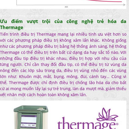
Spa uy tin o binh duong, làm đep da mặt ở bình dương, trẻ hóa da ở bình dương, trẻ hóa da công nghệ cao
Ưu điểm vượt trội của công nghệ trẻ hóa da
Thermage
spa uy tín ở bình dương,chống lão hóa da siêu tốc , làm đẹp da mặt ở bình dương
Tiến trình điều trị Thermage mang lại nhiều tính ưu việt hơn so
với các phương pháp điều trị không xâm lấn khác. Không giống
như các phương pháp điều trị bằng hệ thống ánh sáng, hệ thống
Thermage có thể điều trị trên bất cứ dạng da hay sắc tố nào. Với
những đầu tip điều trị khác nhau, điều trị hợp với nhu cầu của
từng người. Chỉ cần thay đổi đầu tip, có thể điều trị từ vùng da
nông đến các lớp sâu trong da, điều trị vùng nhỏ đến các vùng
lớn như: Khuôn mặt, mắt, bụng, mông, đùi, cánh tay… Cũng vì
thế, Thermage được chỉ định điều trị chống lão hóa da cho bất
cứ ai mong muốn lấy lại sự trẻ trung, làn da mượt mà, giảm thiểu
vết nhăn một cách hoàn toàn không xâm lấn.