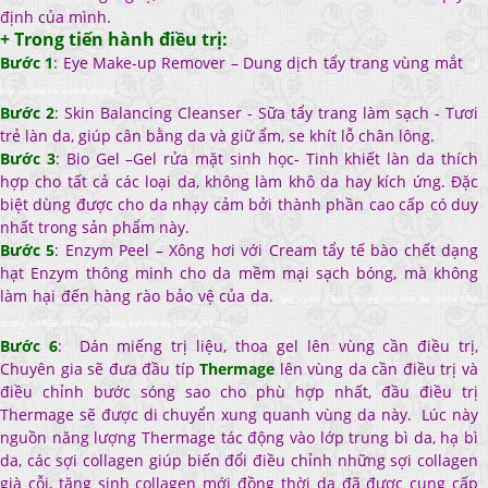
định của mình.
+ Trong tiến hành điều trị:
Bước 1
: Eye Make-up Remover – Dung dịch tẩy trang vùng mắt
tre
hoa da sieu toc o binh duong
Bước 2
: Skin Balancing Cleanser - Sữa tẩy trang làm sạch - Tươi
trẻ làn da, giúp cân bằng da và giữ ẩm, se khít lỗ chân lông.
Bước 3
: Bio Gel –Gel rửa mặt sinh học- Tinh khiết làn da thích
hợp cho tất cả các loại da, không làm khô da hay kích ứng. Đặc
biệt dùng được cho da nhạy cảm bởi thành phần cao cấp có duy
nhất trong sản phẩm này.
Bước 5
: Enzym Peel – Xông hơi với Cream tẩy tế bào chết dạng
hạt Enzym thông minh cho da mềm mại sạch bóng, mà không
làm hại đến hàng rào bảo vệ của da.
Spa uy tin o binh duong, làm đep da mặt ở bình
dương, trẻ hóa da ở bình dương, trẻ hóa da công nghệ cao
Bước 6
:
Dán miếng trị liệu, thoa gel lên vùng cần điều trị,
Chuyên gia sẽ đưa đầu típ
Thermage
lên vùng da cần điều trị và
điều chỉnh bước sóng sao cho phù hợp nhất, đầu điều trị
Thermage sẽ được di chuyển xung quanh vùng da này. Lúc này
nguồn năng lượng Thermage tác động vào lớp trung bì da, hạ bì
da, các sợi collagen giúp biến đổi điều chỉnh những sợi collagen
già cỗi, tăng sinh collagen mới đồng thời da đã được cung cấp