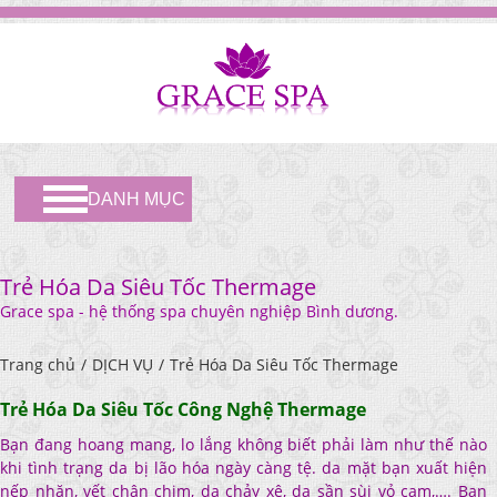
DANH MỤC
Trẻ Hóa Da Siêu Tốc Thermage
Grace spa - hệ thống spa chuyên nghiệp Bình dương.
Trang chủ
/
DỊCH VỤ
/
Trẻ Hóa Da Siêu Tốc Thermage
Trẻ Hóa Da Siêu Tốc Công Nghệ Thermage
Bạn đang hoang mang, lo lắng không biết phải làm như thế nào
khi tình trạng da bị lão hóa ngày càng tệ. da mặt bạn xuất hiện
nếp nhăn, vết chân chim, da chảy xệ, da sần sùi vỏ cam,…. Bạn