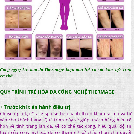
Công nghệ trẻ hóa da Thermage hiệu quả tất cả các khu vực trên
cơ thể
Spa uy tin o binh duong, làm đep da mặt ở bình dương, trẻ hóa da ở bình dương, trẻ hóa da công nghệ cao
QUY TRÌNH TRẺ HÓA DA CÔNG NGHỆ THERMAGE
+ Trước khi tiến hành điều trị:
Chuyên gia tại Grace spa sẽ tiến hành thăm khám soi da và tư
vấn cho khách hàng. Quá trình này sẽ giúp khách hàng hiểu rõ
hơn về tình trạng làn da, về cơ chế tác động, hiệu quả, độ an
toàn của công nghệ,… để có thêm cơ sở chắc chắn cho quyết