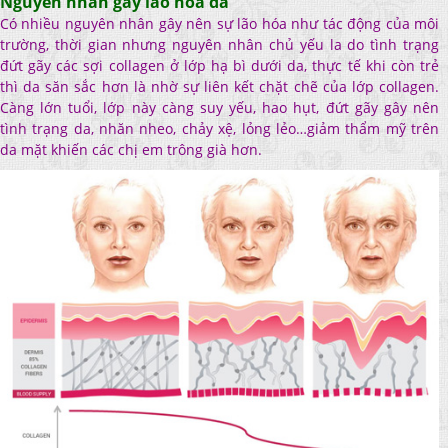
Nguyên nhân gây lão hóa da
Có nhiều nguyên nhân gây nên sự lão hóa như tác động của môi
trường, thời gian nhưng nguyên nhân chủ yếu la do tình trạng
đứt gãy các sợi collagen ở lớp hạ bì dưới da, thực tế khi còn trẻ
thì da săn sắc hơn là nhờ sự liên kết chặt chẽ của lớp collagen.
Càng lớn tuổi, lớp này càng suy yếu, hao hụt, đứt gãy gây nên
tình trạng da, nhăn nheo, chảy xệ, lỏng lẻo…giảm thẩm mỹ trên
da mặt khiến các chị em trông già hơn.