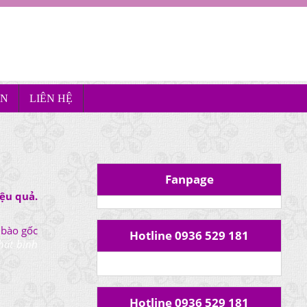
ÊN
LIÊN HỆ
Fanpage
iệu quả.
 bào gốc
Hotline 0936 529 181
hất bình
Hotline 0936 529 181