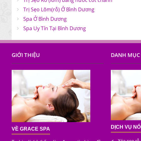
Trị Sẹo Rỗ (lõm) bằng nước cốt chanh
Trị Sẹo Lõm(rỗ) Ở Bình Dương
Spa Ở Bình Dương
Spa Uy Tín Tại Bình Dương
GIỚI THIỆU
DANH MỤC 
DỊCH VỤ NỔ
VỀ GRACE SPA
Xóa sẹo rỗ
✔