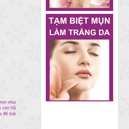
 mịn như
y còn hỗ
 để trải