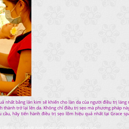
uả nhất bằng lăn kim sẽ khiến cho làn da của người điều trị láng
nh thành trở lại lên da. Không chỉ điều trị sẹo mà phương pháp nà
 cầu, hãy tiến hành điều trị sẹo lõm hiệu quả nhất tại Grace spa
.
rỗ)hiệu quả nhất bình dương, lăn kim điều trị sẹo.