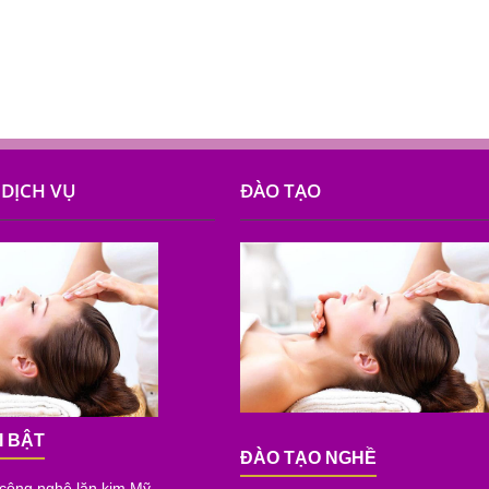
DỊCH VỤ
ĐÀO TẠO
I BẬT
ĐÀO TẠO NGHỀ
 công nghệ lăn kim Mỹ