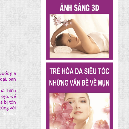
Quốc gia
đại, bạn
hất hiện
 sẹo. Để
a bị tổn
 cùng với
, lăn kim