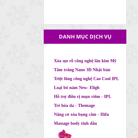
DANH MỤC DỊCH VỤ
Xóa sẹo rỗ công nghệ lăn kim Mỹ
Tắm trắng Nano 3D Nhật bản
Triệt lông công nghệ Cao Cool IPL
Loại bỏ nám New- Eligh
Hỗ trợ điều rị mụn viêm - IPL
Trẻ hóa da - Themage
Nâng cơ xóa bọng cằm - Hifu
Massage body tinh dầu