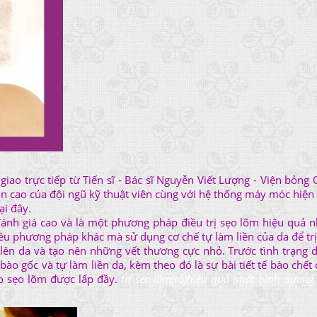
iao trực tiếp từ Tiến sĩ - Bác sĩ Nguyễn Viết Lượng - Viện bỏng 
n cao của đội ngũ kỹ thuật viên cùng với hệ thống máy móc hiện 
ại đây.
nh giá cao và là một phương pháp điều trị sẹo lõm hiệu quả n
ều phương pháp khác mà sử dụng cơ chế tự làm liền của da để trị
lên da và tạo nên những vết thương cực nhỏ. Trước tình trạng d
bào gốc và tự làm liền da, kèm theo đó là sự bài tiết tế bào chết
ho sẹo lõm được lấp đầy.
trị sẹo lõm(rỗ)hiệu quả nhất bình dương