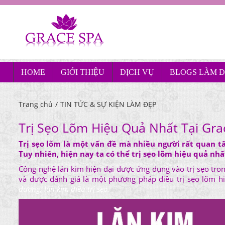
HOME
GIỚI THIỆU
DỊCH VỤ
BLOGS LÀM Đ
Trang chủ
/
TIN TỨC & SỰ KIỆN LÀM ĐẸP
Trị Sẹo Lõm Hiệu Quả Nhất Tại Gra
Trị sẹo lõm là một vấn đề mà nhiều người rất quan tâ
Tuy nhiên, hiện nay ta có thể trị sẹo lõm hiệu quả nhấ
Công nghệ lăn kim hiện đại được ứng dụng vào trị sẹo tron
và được đánh giá là một phương pháp điều trị sẹo lõm hi
dương, lăn kim điều trị sẹo.