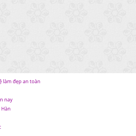
ệ làm đẹp an toàn
ện nay
o Hàn
c