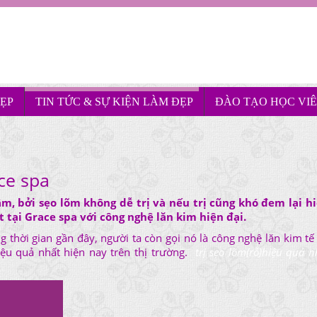
ẸP
TIN TỨC & SỰ KIỆN LÀM ĐẸP
ĐÀO TẠO HỌC VI
ce spa
m, bởi sẹo lõm không dễ trị và nếu trị cũng khó đem lại h
t tại Grace spa với công nghệ lăn kim hiện đại.
g thời gian gần đây, người ta còn gọi nó là công nghệ lăn kim tế
ệu quả nhất hiện nay trên thị trường.
trị sẹo lõm(rỗ)hiệu quả n