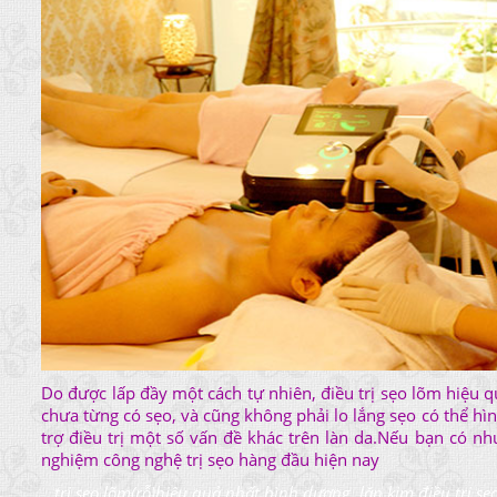
Do được lấp đầy một cách tự nhiên, điều trị sẹo lõm hiệu q
chưa từng có sẹo, và cũng không phải lo lắng sẹo có thể hì
trợ điều trị một số vấn đề khác trên làn da.Nếu bạn có nhu
nghiệm công nghệ trị sẹo hàng đầu hiện nay
.
trị sẹo lõm(rỗ)hiệu quả nhất bình dương, lăn kim điều trị sẹo