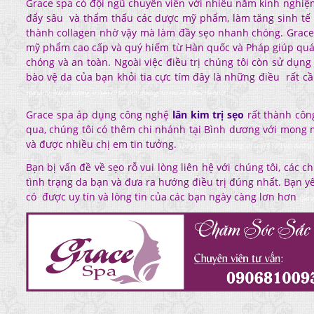
Grace spa có đội ngũ chuyên viên với nhiều năm kinh nghiệ
đẩy sâu và thẩm thấu các dược mỹ phẩm, làm tăng sinh tế 
thành collagen nhờ vậy mà làm đầy sẹo nhanh chóng. Grace
mỹ phẩm cao cấp và quý hiếm từ Hàn quốc và Pháp giúp quá 
chóng và an toàn. Ngoài việc điều trị chúng tôi còn sử dụ
bào vệ da của bạn khỏi tia cực tím đây là những điều rất cần
spa uy tín ở bình dương, trị sẹo rỗ tại bình dương, trị sẹo rỗ ở đâu tốt nhất
Grace spa áp dụng công nghệ
lăn kim trị sẹo
rất thành côn
qua, chúng tôi có thêm chi nhánh tại Bình dương với mong 
và được nhiều chị em tin tưởng.
spa uy tín ở bình dương, trị sẹo rỗ tại bình dương,
Bạn bị vấn đề về sẹo rỗ vui lòng liên hệ với chúng tôi, các c
tình trạng da bạn và đưa ra hướng điều trị đúng nhất. Bạn yê
có được uy tín và lòng tin của các bạn ngày càng lơn hơn
spa u