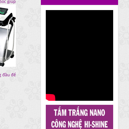
15oc
giúp
ng đầu để