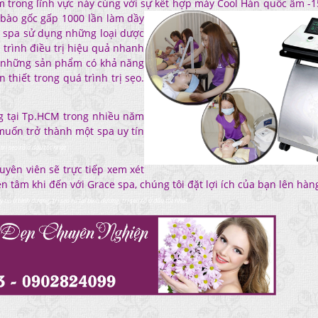
m trong lĩnh vực này cùng với sự kết hợp máy Cool Hàn quốc âm -
bào gốc gấp 1000 lần làm dầy
 spa sử dụng những loại dược
trình điều trị hiệu quả nhanh
ng những sản phẩm có khả năng
 thiết trong quá trình trị sẹo.
g tại Tp.HCM trong nhiều năm
muốn trở thành một spa uy tín
 trị sẹo rỗ ở đâu tốt nhất
huyên viên sẽ trực tiếp xem xét
n tâm khi đến với Grace spa, chúng tôi đặt lợi ích của bạn lên hà
y tín ở bình dương, trị sẹo rỗ tại bình dương, trị sẹo rỗ ở đâu tốt nhất