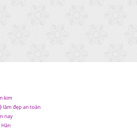
n kim
ệ làm đẹp an toàn
ện nay
o Hàn