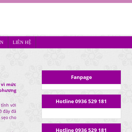
ÊN
LIÊN HỆ
Fanpage
 vì mức
 phương
Hotline 0936 529 181
tỉnh với
 ở đây đã
h sẹo cho
Hotline 0936 529 181