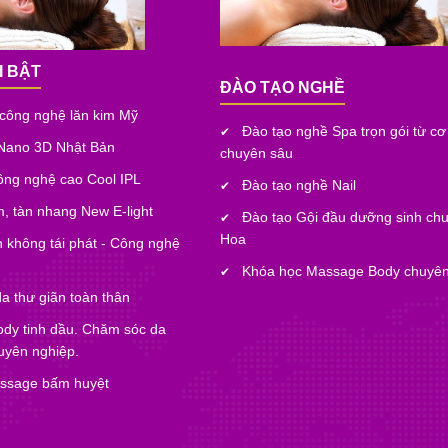
I BẬT
ĐÀO TẠO NGHỀ
 công nghệ lăn kim Mỹ
Đào tạo nghề Spa trọn gói từ c
✔
Nano 3D Nhật Bản
chuyên sâu
công nghệ cao Cool IPL
Đào tạo nghề Nail
✔
, tàn nhang New E-light
Đào tạo Gội đầu dưỡng sinh ch
✔
Hoa
n không tái phát - Công nghệ
Khóa học Massage Body chuyên
✔
a thư giãn toàn thân
dy tinh dầu. Chăm sóc da
huyên nghiệp.
ssage bấm huyệt