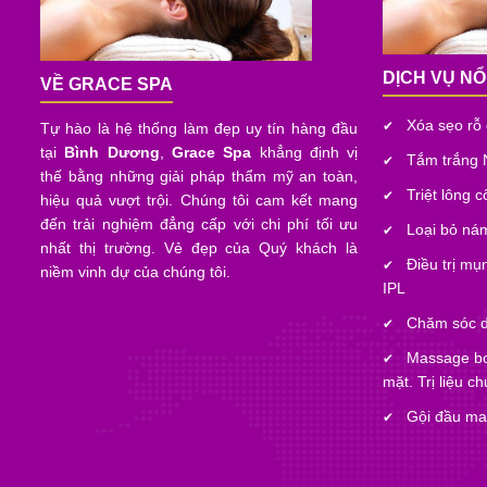
DỊCH VỤ NỔ
VỀ GRACE SPA
Xóa sẹo rỗ
✔
Tự hào là hệ thống làm đẹp uy tín hàng đầu
tại
Bình Dương
,
Grace Spa
khẳng định vị
Tắm trắng 
✔
thế bằng những giải pháp thẩm mỹ an toàn,
Triệt lông 
✔
hiệu quả vượt trội. Chúng tôi cam kết mang
đến trải nghiệm đẳng cấp với chi phí tối ưu
Loại bỏ nám
✔
nhất thị trường. Vẻ đẹp của Quý khách là
Điều trị mụ
✔
niềm vinh dự của chúng tôi.
IPL
Chăm sóc d
✔
Massage bo
✔
mặt. Trị liệu c
Gội đầu ma
✔