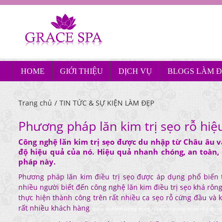
HOME
GIỚI THIỆU
DỊCH VỤ
BLOGS LÀM Đ
Trang chủ
/
TIN TỨC & SỰ KIỆN LÀM ĐẸP
Phương pháp lăn kim trị sẹo rỗ hiệ
Công nghệ lăn kim trị sẹo được du nhập từ Châu âu v
độ hiệu quả của nó. Hiệu quả nhanh chóng, an toàn
pháp này.
Phương pháp lăn kim điều trị sẹo được áp dụng phổ biến 
nhiều người biết đến công nghệ lăn kim điều trị sẹo khá rôn
thực hiện thành công trên rất nhiều ca sẹo rỗ cứng đầu và k
rất nhiều khách hàng
spa uy tín ở bình dương, trị sẹo rỗ tại bình dương, trị sẹo rỗ ở đâu tố