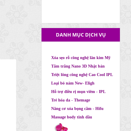
DANH MỤC DỊCH VỤ
Xóa sẹo rỗ công nghệ lăn kim Mỹ
Tắm trắng Nano 3D Nhật bản
Triệt lông công nghệ Cao Cool IPL
Loại bỏ nám New- Eligh
Hỗ trợ điều rị mụn viêm - IPL
Trẻ hóa da - Themage
Nâng cơ xóa bọng cằm - Hifu
Massage body tinh dầu