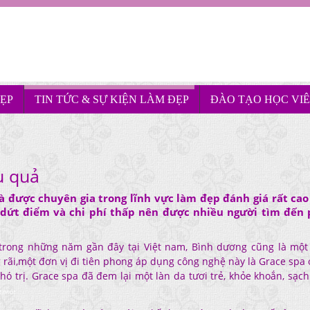
ẸP
TIN TỨC & SỰ KIỆN LÀM ĐẸP
ĐÀO TẠO HỌC VI
u quả
à được chuyên gia trong lĩnh vực làm đẹp đánh giá rất cao
, dứt điểm và chi phí thấp nên được nhiều người tìm đến
trong những năm gần đây tại Việt nam, Bình dương cũng là một 
g rãi,một đơn vị đi tiên phong áp dụng công nghệ này là Grace spa
hó trị. Grace spa đã đem lại một làn da tươi trẻ, khỏe khoắn, sạc
t nhất