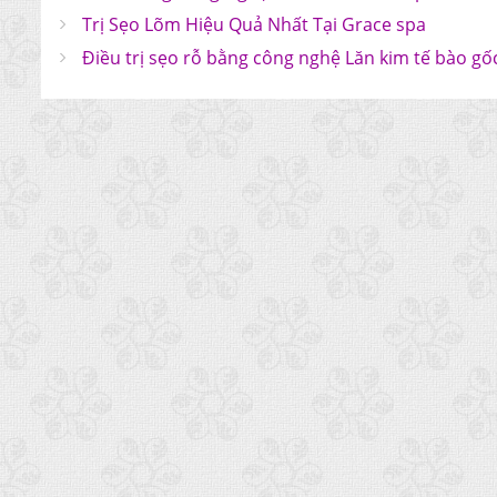
Trị Sẹo Lõm Hiệu Quả Nhất Tại Grace spa
Điều trị sẹo rỗ bằng công nghệ Lăn kim tế bào gố