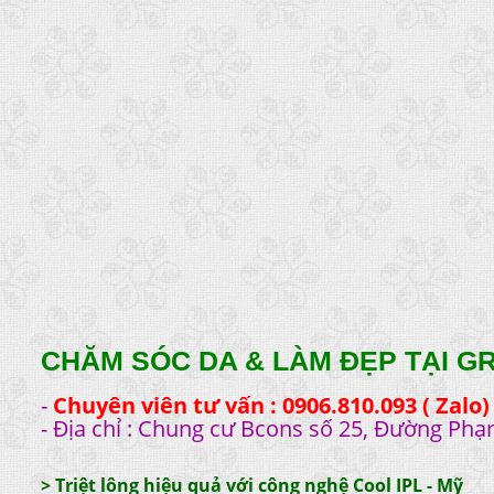
CHĂM SÓC DA & LÀM ĐẸP TẠI G
-
Chuyên viên tư vấn : 0906.810.093 ( Zalo)
- Địa chỉ : Chung cư Bcons số 25, Đường Phạ
>
Triệt lông hiệu quả với công nghệ Cool IPL - Mỹ