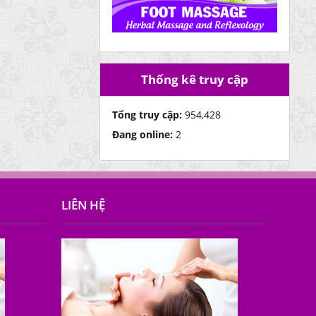
Thống kê truy cập
Tổng truy cập:
954,428
Đang online:
2
LIÊN HỆ